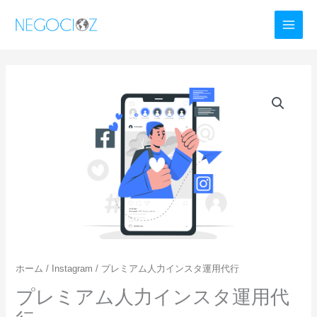
内
容
を
ス
キ
プ
ッ
レ
プ
ミ
ア
ム
人
力
イ
ン
ス
タ
運
ホーム
/
Instagram
/ プレミアム人力インスタ運用代行
用
プレミアム人力インスタ運用代
代
行